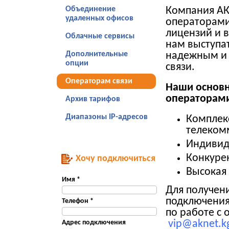
Объединение
Компания АК
удаленных офисов
операторами
лицензий и в
Облачные сервисы
нам выступа
Дополнительные
надежным и 
опции
связи.
Операторам связи
Наши основн
операторами
Архив тарифов
Диапазоны IP-адресов
Комплек
телеком
Индивид
Конкуре
Хочу подключиться
Высокая 
Имя *
Для получен
подключения
Телефон *
по работе с 
Адрес подключения
vip@aknet.k