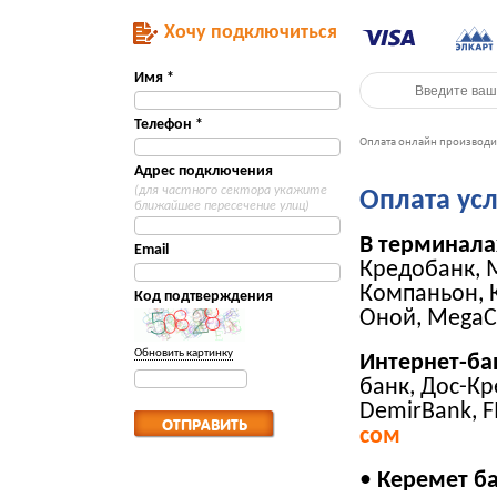
Хочу подключиться
Имя *
Телефон *
Адрес подключения
(для частного сектора укажите
Оплата усл
ближайшее пересечение улиц)
В терминала
Email
Кредобанк
, 
Компаньон
,
Код подтверждения
Оной, MegaC
Обновить картинку
Интернет-ба
банк, Дос-Кр
DemirBank, F
сом
•
Керемет б