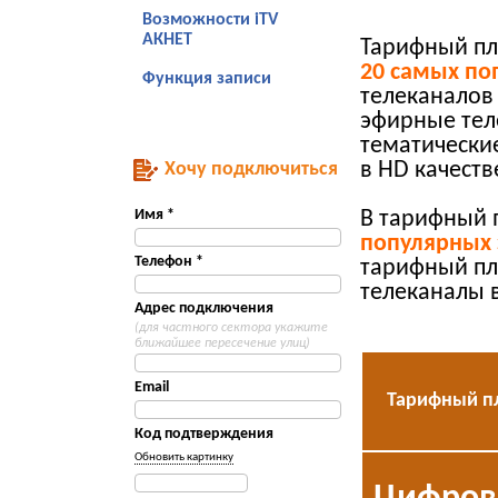
Возможности iTV
АКНЕТ
Тарифный п
20 самых по
Функция записи
телеканалов
эфирные тел
тематически
Хочу подключиться
в HD качеств
Имя *
В тарифный 
популярных 
Телефон *
тарифный пл
телеканалы 
Адрес подключения
(для частного сектора укажите
ближайшее пересечение улиц)
Email
Тарифный п
Код подтверждения
Обновить картинку