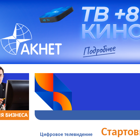
Я БИЗНЕСА
Старто
Цифровое телевидение