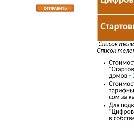
Цифров
Старто
Список теле
Список теле
Стоимос
“Старто
домов -
Стоимост
тарифных
сом за к
Для под
“Цифров
в собств