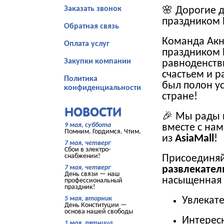
Заказать звонок
🌸 Дорогие 
праздником 
Обратная связь
Команда Акн
Оплата услуг
праздником Н
Закупки компании
равноденств
счастьем и р
Политика
был полон у
конфиденциальности
стране!
НОВОСТИ
🎉 Мы рады 
9 мая, суббота
вместе с на
Помним. Гордимся. Чтим.
из
AsiaMall
!
7 мая, четверг
Сбои в электро-
снабжении!
Присоединяй
7 мая, четверг
развлекател
День связи — наш
насыщенная
профессиональный
праздник!
5 мая, вторник
Увлекат
День Конституции —
основа нашей свободы
Интерес
1 мая, пятница