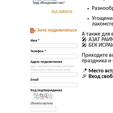
Труд объединяет нас!
Разнооб
все новости
Угощени
лакомст
Хочу подключиться
А также для 
🎤 АЗАТ РА
Имя *
🎤 БЕК ИСР
Телефон *
Приходите вс
праздника и 
Адрес подключения
(для частного сектора укажите
ближайшее пересечение улиц)
📍
Место встр
🎉
Вход своб
Email
Код подтверждения
Обновить картинку