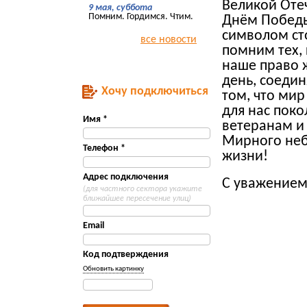
Великой Оте
9 мая, суббота
Помним. Гордимся. Чтим.
Днём Победы
символом ст
все новости
помним тех,
наше право 
день, соедин
Хочу подключиться
том, что мир
для нас пок
Имя *
ветеранам и
Мирного неба
Телефон *
жизни!
Адрес подключения
С уважением
(для частного сектора укажите
ближайшее пересечение улиц)
Email
Код подтверждения
Обновить картинку