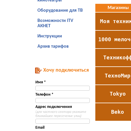
кинотеатры
Магазины
Оборудование для ТВ
Моя техни
Возможности iTV
АКНЕТ
Инструкции
1000 мелоч
Архив тарифов
Техникоф
Хочу подключиться
ТехноМир
Имя *
Tokyo
Телефон *
Адрес подключения
Beko
(для частного сектора укажите
ближайшее пересечение улиц)
Email